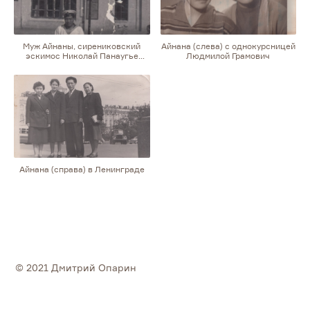
Муж Айнаны, сирениковский
Айнана (слева) с однокурсницей
эскимос Николай Панаугье
Людмилой Грамович
на службе во флоте
Айнана (справа) в Ленинграде
© 2021 Дмитрий Опарин