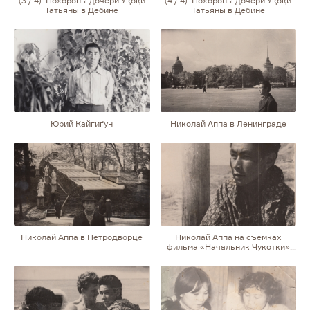
(3 / 4) Похороны дочери Уқоқи
(4 / 4) Похороны дочери Уқоқи
Татьяны в Дебине
Татьяны в Дебине
Юрий Кайгиґун
Николай Аппа в Ленинграде
Николай Аппа в Петродворце
Николай Аппа на съемках
фильма «Начальник Чукотки»
в Судаке