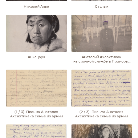
Николай Аппа
Стулык
Анкаӊаун
Анатолий Ахсахтикак
на срочной службе в Приморье
(поселок городского типа
в 45 километрах
от Владивостока)
(1 / 3) Письма Анатолия
(2 / 3) Письма Анатолия
Ахсахтикака семье из армии
Ахсахтикака семье из армии