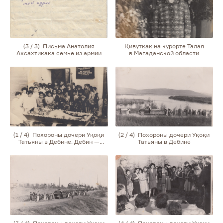
(3 / 3) Письма Анатолия
Қивуткак на курорте Талая
Ахсахтикака семье из армии
в Магаданской области
(1 / 4) Похороны дочери Уқоқи
(2 / 4) Похороны дочери Уқоқи
Татьяны в Дебине. Дебин —
Татьяны в Дебине
поселок городского типа
в Магаданской области, где
в послевоенное время
в медицинском училище были
студенты из Якутии и Чукотки