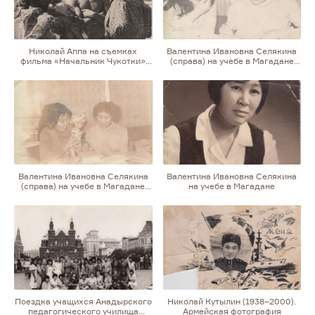
Николай Аппа на съемках
Валентина Ивановна Селякина
фильма «Начальник Чукотки»
(справа) на учебе в Магадане
в Судаке
вместе с однокурсницей
Валентина Ивановна Селякина
Валентина Ивановна Селякина
(справа) на учебе в Магадане
на учебе в Магадане
вместе с однокурсницей
Поездка учащихся Анадырского
Николай Кутылин (1938–2000).
педагогического училища
Армейская фотография