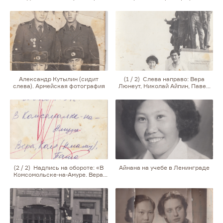
по ленинским местам. Студенты
посетили Абакан, Шушенское,
Красноярск, Ульяновск
и Москву. В рамках поездки две
недели работали в колхозе
Днепропетровской области
Александр Кутылин (сидит
(1 / 2) Слева направо: Вера
слева). Армейская фотография
Люнеут, Николай Айпин, Павел
Люнеут
(2 / 2) Надпись на обороте: «В
Айнана на учебе в Ленинграде
Комсомольске-на-Амуре. Вера,
Коля (Амаму), Паша». Амаму, дед
Тамары Кутылиной, вернулся
Николаем Айпиным