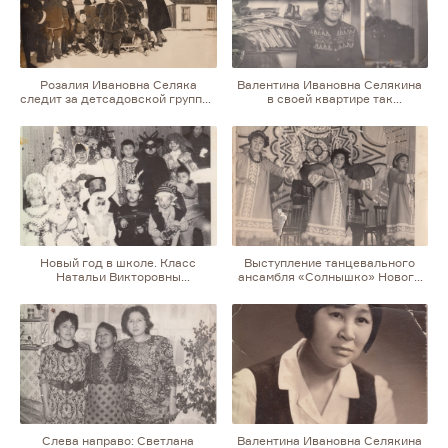
Владимиром Селякиным,
Александр Нанок и Марина
Сигунылик
Розалия Ивановна Селяка
Валентина Ивановна Селякина
следит за детсадовской группой
в своей квартире так
на прогулке
называемого 12-квартирника —
двухэтажного каменного дома,
с подъездами и 12 квартирами.
Хотя сейчас эти дома
в национальных поселках
в аварийном состоянии, в них
продолжают жить люди
Новый год в школе. Класс
Выступление танцевального
Натальи Викторовны
ансамбля «Солнышко» Нового
Лукьяновой. Четвертый слева —
Чаплино. Слева направо:
сын Валентины Ивановны
Валентина Селякина, Клара
Селякиной Андрей Власов
Насалик, Елена Салика
Слева направо: Светлана
Валентина Ивановна Селякина