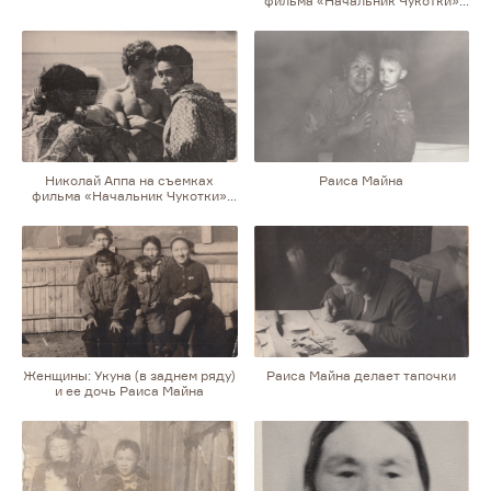
фильма «Начальник Чукотки»
в Судаке
Николай Аппа на съемках
Раиса Майна
фильма «Начальник Чукотки»
в Судаке
Женщины: Укуна (в заднем ряду)
Раиса Майна делает тапочки
и ее дочь Раиса Майна