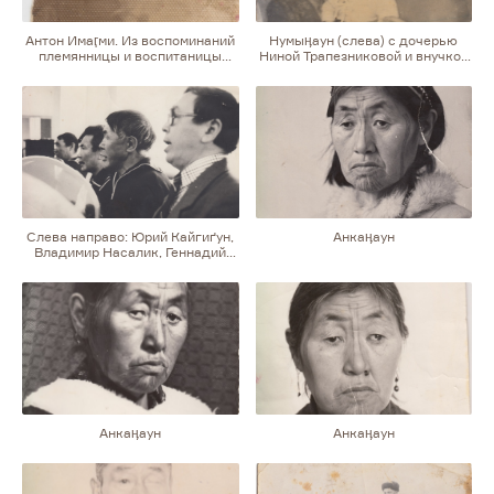
Антон Имаӷми. Из воспоминаний
Нумыӊаун (слева) с дочерью
племянницы и воспитаницы
Ниной Трапезниковой и внучкой
Антона Елены Глаголевой:
Галиной
«Такой добрый. Глуховатый,
слеповатый уже по возрасту. Вот
он отводит своего Сережу
Старцева, внука, в садик. Он
идет с палочкой, и внучок
палочку маленькую взял.
Маленький такой и повторяет
за дедушкой. Тот с палочкой —
и этот, маленький»
Слева направо: Юрий Кайгиґун,
Анкаӊаун
Владимир Насалик, Геннадий
Каяк, Яков Тагьёк
Анкаӊаун
Анкаӊаун