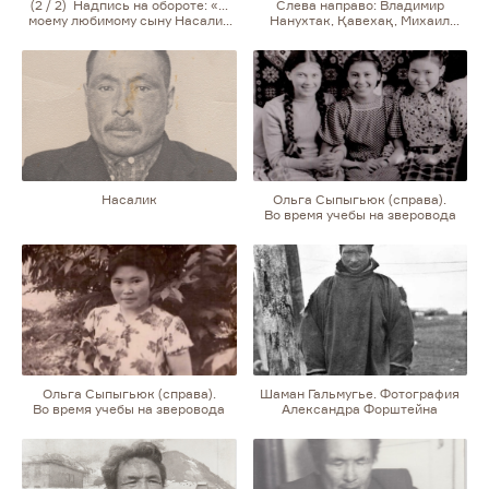
(2 / 2) Надпись на обороте: «…
Слева направо: Владимир
моему любимому сыну Насалик
Нанухтак, Қавехақ, Михаил
Владимиру… от твоей мамы
Анака
Кайихтыкак В. Володя, ты меня
не забывай… не бросай, я вас …
помнить буду… не забуду»
Насалик
Ольга Сыпыгьюк (справа).
Во время учебы на зверовода
Ольга Сыпыгьюк (справа).
Шаман Гальмугье. Фотография
Во время учебы на зверовода
Александра Форштейна