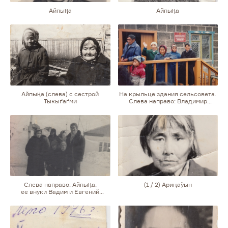
Айпыӊа
Айпыӊа
Айпыӊа (слева) с сестрой
На крыльце здания сельсовета.
Тыкыґаґми
Слева направо: Владимир
Тагитуткақ, Вера Люнеут (дочь
Айпыӊы), Қивуткак, Айпыӊа,
Умқанаўн (сестра Айпыӊы).
Перед ними стоит девочка —
Татьяна (дочь Веры Люнеут)
Слева направо: Айпыӊа,
(1 / 2) Ариңаўын
ее внуки Вадим и Евгений
Енаны, муж Айпыӊы Сивухтыкақ