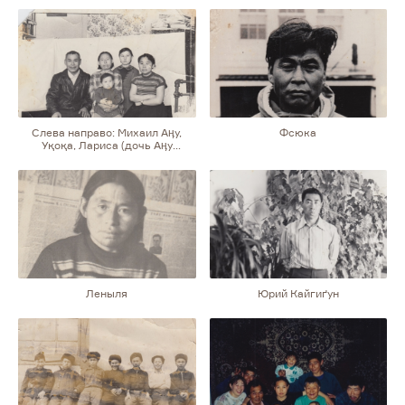
Слева направо: Михаил Аӊу,
Фсюка
Уқоқа, Лариса (дочь Аӊу
и Уқоқи), Дора (дочь Аӊу
и Уқоқи). На коленях у Уқоқи
сидит дочь Доры Наталья
(Лукьянова)
Леныля
Юрий Кайгиґун