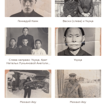
Геннадий Каяк
Васки (слева) и Уқоқа
Слева направо: Уқоқа, брат
Уқоқа
Натальи Лукьяновой Анатолий
Ангу, отчим Николай Каваугье,
мать Дора Михайловна Ангу
(дочь Уқоқи и Аӊу)
Михаил Аӊу
Михаил Аӊу