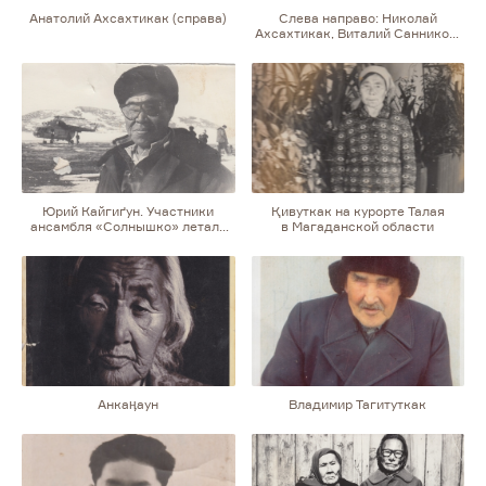
Анатолий Ахсахтикак (справа)
Слева направо: Николай
Ахсахтикак, Виталий Санников,
Виталий Насалик
Юрий Кайгиґун. Участники
Қивуткак на курорте Талая
ансамбля «Солнышко» летали
в Магаданской области
на вертолетах выступать
в оленеводческие бригады
в тундру
Анкаӊаун
Владимир Тагитуткак