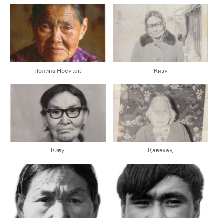
Эттыковранту (дочь Юрия)
Валентина
Полина Носукак
Киву
Киву
Қавехақ