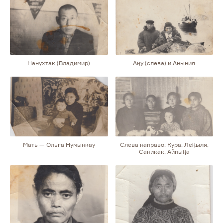
Яковлевой
Нанухтак (Владимир)
Аӊу (слева) и Аныния
Мать — Ольга Нумынкау
Слева направо: Кура, Леӊыля,
Саникак, Айпыӊа