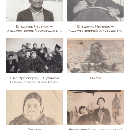
Владимир Насалик —
Владимир Насалик —
художественный руководитель
художественный руководитель
национального танцевального
национального танцевального
ансамбля Нового Чаплино
ансамбля Нового Чаплино
«Солнышко»
«Солнышко»
В центре сверху — Нутанаун
Мылга
Галина, справа от нее Раиса
Майна (в замужестве Аппа).
В нижнем ряду (слева направо):
Всюка Элла (из села Сиреники),
неизвестная, Александра
Соколовская (учительница)
Паныка
Валентина Селякина с сестрой