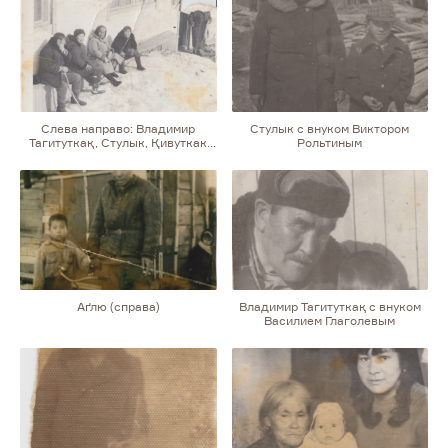
Слева направо: Владимир
Стулык с внуком Виктором
Тагитуткақ, Стулык, Қивуткак
Рольтиным
(жена Аӷлю), Кутукая (чукчанка)
Аґлю (справа)
Владимир Тагитуткақ с внуком
Василием Глаголевым