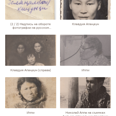
(2 / 2) Надпись на обороте
Клавдия Апаңаун
фотографии на русском
и эскимосском языках:
«Ариңаун. Лето 1976 г.
Ўаляңам(юк) киңунґи («Потомок
мужчины Ўаляңа»)
Клавдия Апаңаун (справа)
Иппи
Иппи
Николай Аппа на съемках