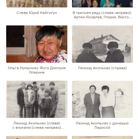
Слева Юрий Кайгиґун
В третьем ряду (слева направо):
Артем Яковлев, Глория, Виктор
Нумынкау. Во втором ряду
(слева направо): Олеся
Яковлева, Игорь Нумынкау,
Алена Нумынкау, Ольга
Нумынкау, у нее руках Денис,
Эдик Нумынкау. В первом ряду
(слева направо): Галина Волкова
и соседка
Ольга Нумынкау. Фото Дмитрия
Леонид Акилькак (справа)
Опарина
Леонид Акилькак (слева)
Леонид Акилькак с дочерью
с внуками (слева направо)
Ларисой
Альбиной, Артемом, Олесей,
Сергеем и с дочерью Ларисой