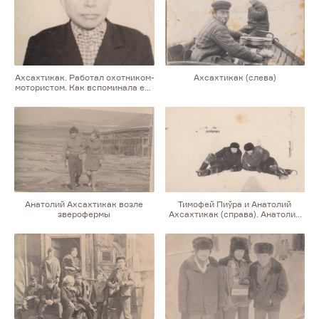
Ахсахтикак. Работал охотником-
Ахсахтикак (слева)
мотористом. Как вспоминала его
дочь Ирина, будучи глухим
и слеповатым, чувствовал
лодочный мотор руками, всегда
чистил его после охоты
Анатолий Ахсахтикак возле
Тимофей Пиўра и Анатолий
зверофермы
Ахсахтикак (справа). Анатолий
в торбасах (сапогах)
из нерпичьей шкуры, подошва
сделана из шкуры лахтака