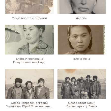
Укуна вместе с внуками
Асалюк
Елена Николаевна
Елена Аяқа
Полуторникова (Аяқа)
Слева направо: Григорий
Слева стоит Юрий
Умрыргин, Юрий Эттыковранту,
Эттыковранту. Внизу
Анатолий Тагитуткак, Лариса
посередине сидит его жена